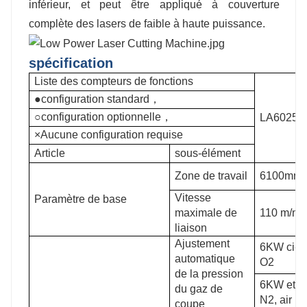
inférieur, et peut être appliqué à couverture
complète des lasers de faible à haute puissance.
spécification
Liste des compteurs de fonctions
●configuration standard，
○configuration optionnelle，
LA6025
×Aucune configuration requise
Article
sous-élément
Zone de travail
6100mm
Vitesse
Paramètre de base
maximale de
110 m/mi
liaison
Ajustement
6KW ci-d
automatique
O2
de la pression
6KW et pl
du gaz de
N2, air
coupe