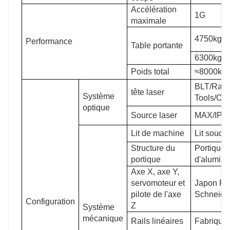
Accélération
1G
maximale
4750kg（
Performance
Table portante
6300kg
Poids total
≈8000kg
BLT/Ray
tête laser
Système
Tools/Osp
optique
Source laser
MAX/IPG
Lit de machine
Lit soudé
Structure du
Portique 
portique
d'alumin
Axe X, axe Y,
servomoteur et
Japon Fuj
pilote de l'axe
Schneide
Configuration
Z
Système
mécanique
Rails linéaires
Fabriqué