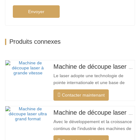
Envoyer
Produits connexes
Machine de découpe laser à grand encerclement à grande vitesse
Le laser adopte une technologie de
pointe internationale et une base de
données de processus de découpe
Contacter maintenant
unique, qui peut effectuer différentes
découpes intelligentes pour différents
matériaux, optimiser la surface de
Machine de découpe laser ultra grand format bon marché
coupe, couper une plus large gamme de
Avec le développement et la croissance
matériaux, une vitesse plus rapide,
continus de l'industrie des machines de
une…
découpe laser de mon pays, il existe de