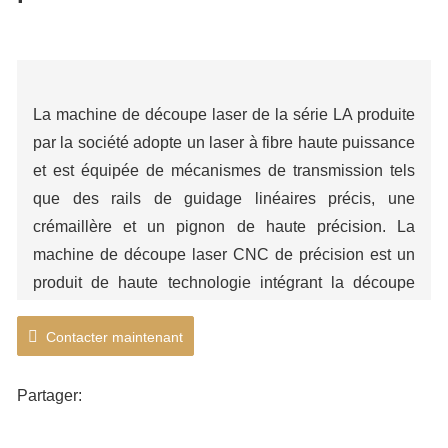
Machine de découpe laser basse puissance
La machine de découpe laser de la série LA produite
par la société adopte un laser à fibre haute puissance
et est équipée de mécanismes de transmission tels
que des rails de guidage linéaires précis, une
crémaillère et un pignon de haute précision. La
machine de découpe laser CNC de précision est un
produit de haute technologie intégrant la découpe
laser, les machines de précision, la technologie CNC
Contacter maintenant
et d'autres disciplines via un système CNC unique.
Principalement utilisé pour couper et former des tôles
d'acier au carbone ordinaires, des tôles d'acier
Partager:
inoxydable, des tôles d'aluminium et d'autres