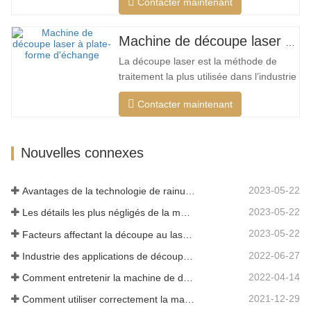
Contacter maintenant
plus en plus de types de machines de
découpe laser, et les modèles de
machines de découpe laser sont
Machine de découpe laser à plate-forme d'échange haute puissance
constamment enrichis, et la qualité des
La découpe laser est la méthode de
produits fabriqués par les grandes…
traitement la plus utilisée dans l’industrie
du traitement au laser. Le faisceau
Contacter maintenant
invisible remplace le couteau mécanique
traditionnel et présente les
caractéristiques d'une haute précision,
Nouvelles connexes
d'une vitesse de coupe rapide, non
limitée par le motif de coupe, la…
2023-05-22
Avantages de la technologie de rainurage laser
2023-05-22
Les détails les plus négligés de la machine de découpe laser à fibre
2023-05-22
Facteurs affectant la découpe au laser du métal
2022-06-27
Industrie des applications de découpe laser
2022-04-14
Comment entretenir la machine de découpe laser
2021-12-29
Comment utiliser correctement la machine de découpe laser?