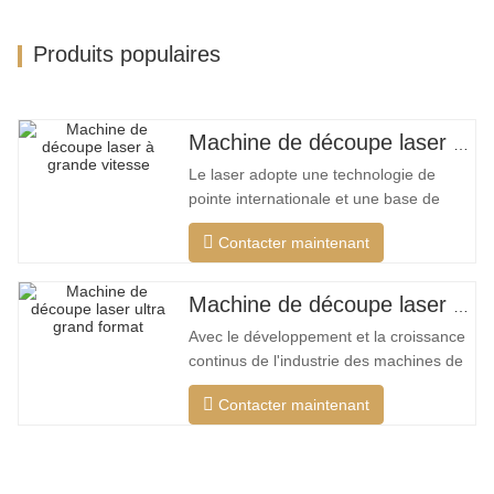
Produits populaires
Machine de découpe laser à grand encerclement à grande vitesse
Le laser adopte une technologie de
pointe internationale et une base de
données de processus de découpe
Contacter maintenant
unique, qui peut effectuer différentes
découpes intelligentes pour différents
matériaux, optimiser la surface de
Machine de découpe laser ultra grand format bon marché
coupe, couper une plus large gamme de
Avec le développement et la croissance
matériaux, une vitesse plus rapide, une
continus de l'industrie des machines de
découpe laser de mon pays, il existe de
Contacter maintenant
plus en plus de types de machines de
découpe laser, et les modèles de
machines de découpe laser sont
constamment enrichis, et la qualité des