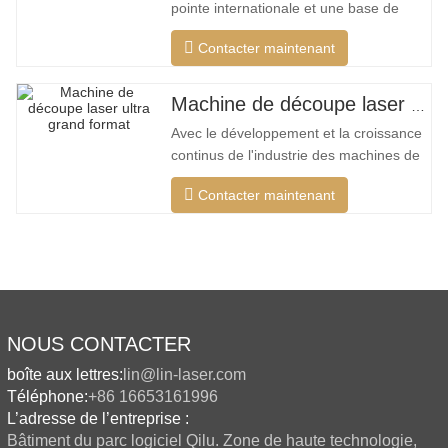
pointe internationale et une base de
données de processus de découpe
Contacter maintenant
unique, qui peut effectuer différentes
découpes intelligentes pour différents
matériaux, optimiser la surface de
Machine de découpe laser ultra grand format bon marché
coupe, couper une plus large gamme de
Avec le développement et la croissance
matériaux, une vitesse plus rapide, une
continus de l'industrie des machines de
découpe laser de mon pays, il existe de
Contacter maintenant
plus en plus de types de machines de
découpe laser, et les modèles de
machines de découpe laser sont
constamment enrichis, et la qualité des
produits fabriqués par les grandes
NOUS CONTACTER
boîte aux lettres:
lin@lin-laser.com
Téléphone:
+86 16653161996
L’adresse de l’entreprise :
Bâtiment du parc logiciel Qilu. Zone de haute technologie,