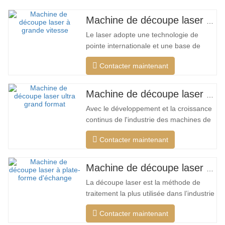
Machine de découpe laser à grand encerclement à grande vitesse
Le laser adopte une technologie de
pointe internationale et une base de
données de processus de découpe
Contacter maintenant
unique, qui peut effectuer différentes
découpes intelligentes pour différents
matériaux, optimiser la surface de
Machine de découpe laser ultra grand format bon marché
coupe, couper une plus large gamme de
Avec le développement et la croissance
matériaux, une vitesse plus rapide,
continus de l'industrie des machines de
une…
découpe laser de mon pays, il existe de
Contacter maintenant
plus en plus de types de machines de
découpe laser, et les modèles de
machines de découpe laser sont
Machine de découpe laser à plate-forme d'échange haute puissance
constamment enrichis, et la qualité des
La découpe laser est la méthode de
produits fabriqués par les grandes…
traitement la plus utilisée dans l’industrie
du traitement au laser. Le faisceau
Contacter maintenant
invisible remplace le couteau mécanique