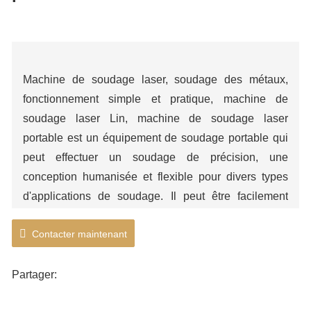
Machine de soudage laser, soudage des métaux,
fonctionnement simple et pratique, machine de
soudage laser Lin, machine de soudage laser
portable est un équipement de soudage portable qui
peut effectuer un soudage de précision, une
conception humanisée et flexible pour divers types
d'applications de soudage. Il peut être facilement
appliqué à divers environnements de travail, avec une
Contacter maintenant
qualité fiable et des normes de soudage garanties.
Partager: