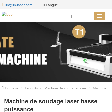
Langue
lin@lin-laser.com
Domicile
Produits
Machine de soudage laser
Machine
Machine de soudage laser basse
de soudage laser basse puissance
puissance