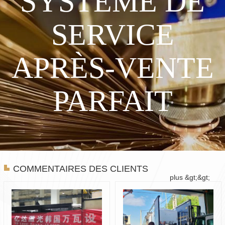
SYSTÈME DE
SERVICE
APRÈS-VENTE
PARFAIT
COMMENTAIRES DES CLIENTS
plus &gt;&gt;