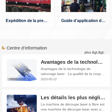
Expédition de la première machine de découpe laser à grande échelle
Guide d’application de l’équipement à l’étranger
Centre d’information
plus &gt;&gt;
Avantages de la technologie de rainurage laser
Avantages de la technologie de
rainurage laser La qualité de la coupe
en biseau détermine si la pièce peut être
2023-05-22
solidement soudée. Les chanfreins de
coupe de métal traditionnels sont
principalement fabriqués par tournage,
Les détails les plus négligés de la machine de découpe laser à fibre
rabotage, fraisage, meulage et autres
méthodes. La pièce coupée présente
La machine de découpe laser à fibre est
une machine de découpe laser avec un