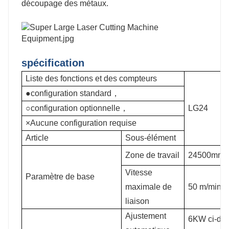
découpage des métaux.
spécification
Liste des fonctions et des compteurs
●configuration standard，
○configuration optionnelle，
LG24
×Aucune configuration requise
Article
Sous-élément
Zone de travail
24500mm*
Vitesse
Paramètre de base
maximale de
50 m/min
liaison
Ajustement
6KW ci-des