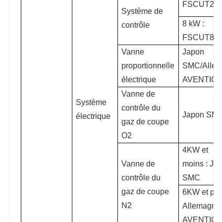
FSCUT20
Système de
8 kW :
contrôle
FSCUT80
Vanne
Japon
proportionnelle
SMC/Alle
électrique
AVENTIC
Vanne de
Système
contrôle du
Japon SM
électrique
gaz de coupe
O2
4KW et
Vanne de
moins : Ja
contrôle du
SMC
gaz de coupe
6KW et pl
N2
Allemagne
AVENTIC