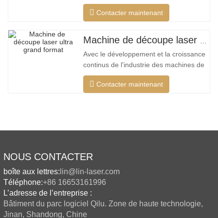
données de processus de découpe
Contacter maintenant
unique, qui peut effectuer différentes
découpes intelligentes pour différents
matériaux, optimiser la surface de
Machine de découpe laser ultra grand format bon marché
coupe, couper une plus large gamme de
Avec le développement et la croissance
matériaux, une vitesse plus rapide, une
continus de l'industrie des machines de
découpe laser de mon pays, il existe de
Contacter maintenant
plus en plus de types de machines de
découpe laser, et les modèles de
machines de découpe laser sont
constamment enrichis, et la qualité des
produits fabriqués par les grandes
NOUS CONTACTER
boîte aux lettres:
lin@lin-laser.com
Téléphone:
+86 16653161996
L’adresse de l’entreprise :
Bâtiment du parc logiciel Qilu. Zone de haute technologie,
Jinan, Shandong, Chine