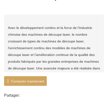
grand équipement de machine de découpe laser
Avec le développement continu et la force de l'industrie
chinoise des machines de découpe laser, le nombre
croissant de types de machines de découpe laser,
l'enrichissement continu des modèles de machines de
découpe laser et l'amélioration continue de la qualité des
produits fabriqués par les grandes entreprises de machines
de découpe laser. Une avancée majeure a été réalisée dans
le développement et la production de machines de découpe
Contacter maintenant
laser nationales. Lin laser s'appuie sur sa forte force de
R&D et son excellente qualité de produit, basée sur
Partager:
l'ensemble du pays et tournée vers le monde. Alors que les
exigences de l'industrie en matière de format des machines