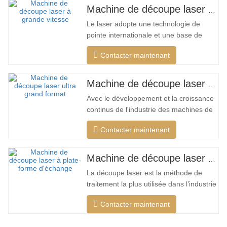
Machine de découpe laser à grand encerclement à grande vitesse
Le laser adopte une technologie de
pointe internationale et une base de
données de processus de découpe
Contacter maintenant
unique, qui peut effectuer différentes
découpes intelligentes pour différents
matériaux, optimiser la surface de
Machine de découpe laser ultra grand format bon marché
coupe, couper une plus large gamme de
Avec le développement et la croissance
matériaux, une vitesse plus rapide,
continus de l'industrie des machines de
une…
découpe laser de mon pays, il existe de
Contacter maintenant
plus en plus de types de machines de
découpe laser, et les modèles de
machines de découpe laser sont
Machine de découpe laser à plate-forme d'échange haute puissance
constamment enrichis, et la qualité des
La découpe laser est la méthode de
produits fabriqués par les grandes…
traitement la plus utilisée dans l’industrie
du traitement au laser. Le faisceau
Contacter maintenant
invisible remplace le couteau mécanique
traditionnel et présente les