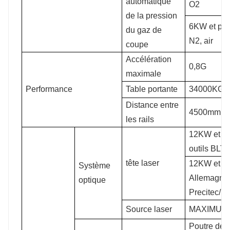
automatique
O2
de la pression
6KW et plus
du gaz de
N2, air
coupe
Accélération
0,8G
maximale
Performance
Table portante
34000KG
Distance entre
4500mm
les rails
12KW et mo
outils BLT
tête laser
12KW et pl
Système
Allemagne
optique
Precitec/B
Source laser
MAXIMUM
Poutre de