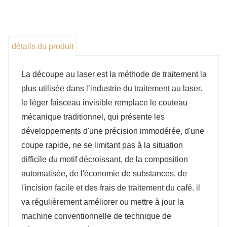
de découpe s'améliorent constamment, les modèles de la
série LG super grand format laser Lin sont nés. Ce modèle
prend en charge la personnalisation d'un fuselage très
grand format et super long, peut placer une variété de
détails du produit
plaques et dispose d'une large gamme de matériaux de
traitement. Traitement intelligent, il n'est pas nécessaire de
La découpe au laser est la méthode de traitement la
remplacer la plaque à moitié, afin d'améliorer l'efficacité du
plus utilisée dans l’industrie du traitement au laser.
travail. Réalisez véritablement une « personnalisation privée
le léger faisceau invisible remplace le couteau
» !
mécanique traditionnel, qui présente les
développements d'une précision immodérée, d'une
coupe rapide, ne se limitant pas à la situation
difficile du motif décroissant, de la composition
automatisée, de l'économie de substances, de
l'incision facile et des frais de traitement du café. il
va régulièrement améliorer ou mettre à jour la
machine conventionnelle de technique de