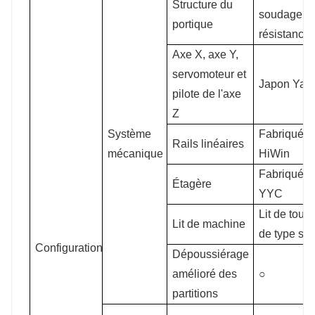
Structure du
soudage h
portique
résistance
Axe X, axe Y,
servomoteur et
Japon Yas
pilote de l'axe
Z
Système
Fabriqué à
Rails linéaires
mécanique
HiWin
Fabriqué à
Étagère
YYC
Lit de tour 
Lit de machine
de type se
Configuration
Dépoussiérage
amélioré des
○
partitions