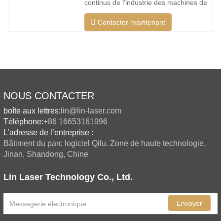
continus de l'industrie des machines de
découpe laser de mon pays, il existe de
Contacter maintenant
plus en plus de types de machines de
découpe laser, et les modèles de
machines de découpe laser sont
constamment enrichis, et la qualité des
produits fabriqués par les grandes
NOUS CONTACTER
boîte aux lettres:
lin@lin-laser.com
Téléphone:
+86 16653161996
L’adresse de l’entreprise :
Bâtiment du parc logiciel Qilu. Zone de haute technologie,
Jinan, Shandong, Chine
Lin Laser Technology Co., Ltd.
Envoyer