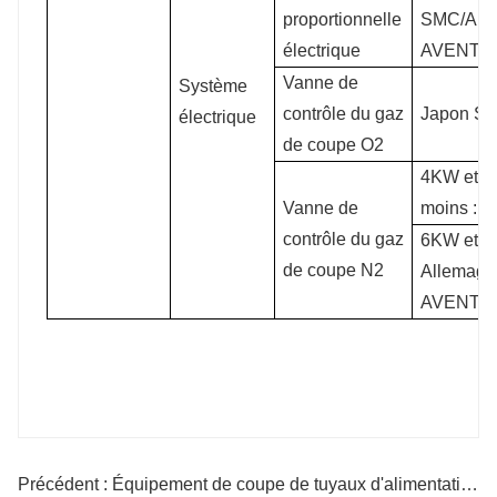
proportionnelle
SMC/All
électrique
AVENTI
Vanne de
Système
contrôle du gaz
Japon S
électrique
de coupe O2
4KW et
Vanne de
moins : 
contrôle du gaz
6KW et p
de coupe N2
Allemagn
AVENTI
Précédent : Équipement de coupe de tuyaux d'alimentation automatique