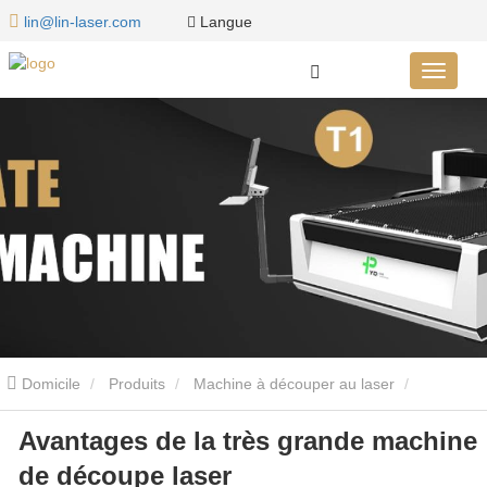
Langue
lin@lin-laser.com
Domicile
Produits
Machine à découper au laser
Avantages de la très grande machine
Machine de découpe laser super grand format série LG
de découpe laser