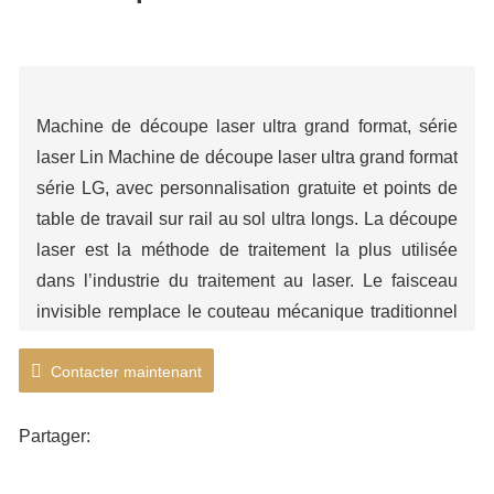
Avantages de la très grande machine de découpe laser
Machine de découpe laser ultra grand format, série
laser Lin Machine de découpe laser ultra grand format
série LG, avec personnalisation gratuite et points de
table de travail sur rail au sol ultra longs. La découpe
laser est la méthode de traitement la plus utilisée
dans l’industrie du traitement au laser. Le faisceau
invisible remplace le couteau mécanique traditionnel
et présente les caractéristiques d'une haute précision,
Contacter maintenant
d'une vitesse de coupe rapide, sans se limiter à la
limitation des modèles de coupe, à la composition
automatique, à l'économie de matériau, à l'incision
Partager:
douce et au faible coût de traitement. Il améliorera ou