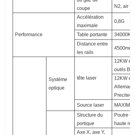
N2, air
coupe
Accélération
0,8G
maximale
Performance
Table portante
34000KG
Distance entre
4500mm
les rails
12KW et 
outils BL
tête laser
12KW et p
Système
Allemagn
optique
Precitec/
Source laser
MAXIMU
Structure du
Poutre d
portique
haute rés
Axe X, axe Y,