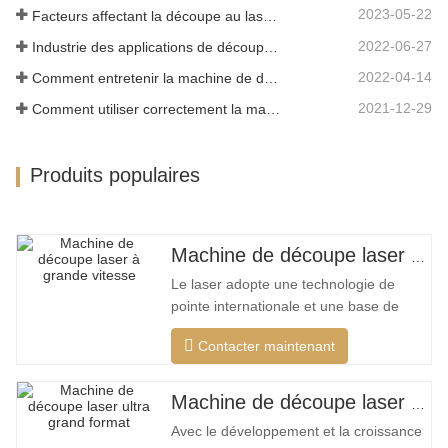
2023-05-22
Facteurs affectant la découpe au laser du métal
2022-06-27
Industrie des applications de découpe laser
2022-04-14
Comment entretenir la machine de découpe laser
2021-12-29
Comment utiliser correctement la machine de découpe laser?
Produits populaires
Machine de découpe laser à grand encerclement à grande vitesse
Le laser adopte une technologie de
pointe internationale et une base de
données de processus de découpe
Contacter maintenant
unique, qui peut effectuer différentes
découpes intelligentes pour différents
matériaux, optimiser la surface de
Machine de découpe laser ultra grand format bon marché
coupe, couper une plus large gamme de
Avec le développement et la croissance
matériaux, une vitesse plus rapide, une