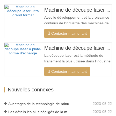
découpes intelligentes pour différents
matériaux, optimiser la surface de
Machine de découpe laser ultra grand format bon marché
coupe, couper une plus large gamme de
Avec le développement et la croissance
matériaux, une vitesse plus rapide,
continus de l'industrie des machines de
une…
découpe laser de mon pays, il existe de
Contacter maintenant
plus en plus de types de machines de
découpe laser, et les modèles de
machines de découpe laser sont
Machine de découpe laser à plate-forme d'échange haute puissance
constamment enrichis, et la qualité des
La découpe laser est la méthode de
produits fabriqués par les grandes…
traitement la plus utilisée dans l’industrie
du traitement au laser. Le faisceau
Contacter maintenant
invisible remplace le couteau mécanique
traditionnel et présente les
caractéristiques d'une haute précision,
Nouvelles connexes
d'une vitesse de coupe rapide, non
limitée par le motif de coupe, la…
2023-05-22
Avantages de la technologie de rainurage laser
2023-05-22
Les détails les plus négligés de la machine de découpe laser à fibre