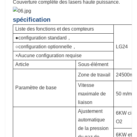
Couverture complète des lasers haute puissance.
spécification
Liste des fonctions et des compteurs
●configuration standard，
○configuration optionnelle，
LG24
×Aucune configuration requise
Article
Sous-élément
Zone de travail
24500m
Vitesse
Paramètre de base
maximale de
50 m/min
liaison
Ajustement
6KW ci-d
automatique
O2
de la pression
6KW et pl
du gaz de