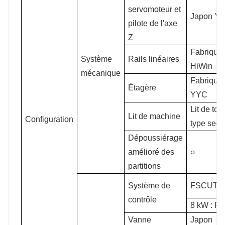
servomoteur et
Japon Y
pilote de l'axe
Z
Fabriqué
Système
Rails linéaires
HiWin
mécanique
Fabriqué
Étagère
YYC
Lit de tou
Lit de machine
Configuration
type seg
Dépoussiérage
amélioré des
○
partitions
Système de
FSCUT2
contrôle
8 kW : 
Vanne
Japon