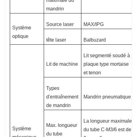
maximale du
mandrin
Source laser
MAX/IPG
Système
optique
tête laser
Balbuzard
Lit segmenté soudé à
Lit de machine
plaque type mortaise
et tenon
Types
d'entraînement
Mandrin pneumatique
de mandrin
La longueur maximale
Max. longueur
Système
du tube C-M3/6 est de
du tube