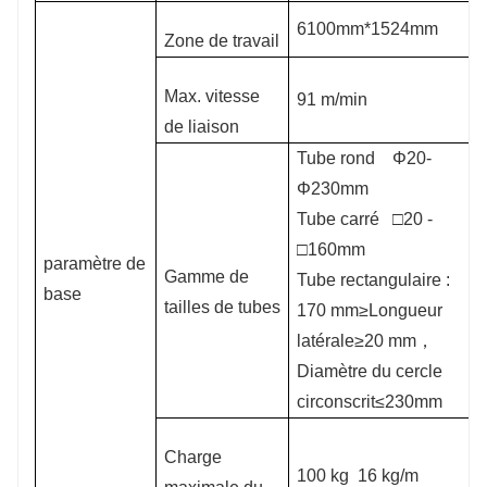
6100mm*1524mm
Zone de travail
Max. vitesse
91 m/min
de liaison
Tube rond
Φ20-
Φ230mm
Tube carré
□20 -
□160mm
paramètre de
Gamme de
Tube rectangulaire :
base
tailles de tubes
170 mm≥Longueur
latérale≥20 mm，
Diamètre du cercle
circonscrit≤230mm
Charge
100 kg
16 kg/m