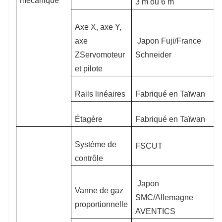
mécanique
3 m ou 6 m
Axe X, axe Y,
axe
Japon Fuji/France
ZServomoteur
Schneider
et pilote
Rails linéaires
Fabriqué en Taïwan
Étagère
Fabriqué en Taïwan
Système de
FSCUT
contrôle
Japon
Vanne de gaz
SMC/Allemagne
proportionnelle
AVENTICS