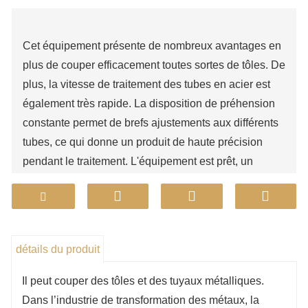
Cet équipement présente de nombreux avantages en
plus de couper efficacement toutes sortes de tôles. De
plus, la vitesse de traitement des tubes en acier est
également très rapide. La disposition de préhension
constante permet de brefs ajustements aux différents
tubes, ce qui donne un produit de haute précision
pendant le traitement. L'équipement est prêt, un
mandrin professionnel et des meubles pour systèmer
avec précision des tuyaux de toutes formes et tailles.
La découpe laser de tubes est une efficacité de
production. À l’ère de l’excès, de la robustesse et du
détails du produit
pliage, les opérateurs peuvent ajuster les schémas
d’agencement sans affecter l’ensemble du processus
Il peut couper des tôles et des tuyaux métalliques.
de production du produit ; l'avantage supplémentaire
Dans l’industrie de transformation des métaux, la