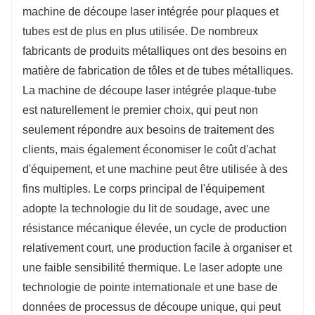
est que les utilisateurs peuvent manipuler la
machine de découpe laser intégrée pour plaques et
fabrication de variantes courtes ou moyennes sans
tubes est de plus en plus utilisée. De nombreux
créer de modèles étendus, ce qui vous permet de
fabricants de produits métalliques ont des besoins en
répondre plus rapidement aux besoins des clients
matière de fabrication de tôles et de tubes métalliques.
sans créer de modèles.
La machine de découpe laser intégrée plaque-tube
est naturellement le premier choix, qui peut non
seulement répondre aux besoins de traitement des
clients, mais également économiser le coût d'achat
d'équipement, et une machine peut être utilisée à des
fins multiples. Le corps principal de l'équipement
adopte la technologie du lit de soudage, avec une
résistance mécanique élevée, un cycle de production
relativement court, une production facile à organiser et
une faible sensibilité thermique. Le laser adopte une
technologie de pointe internationale et une base de
données de processus de découpe unique, qui peut