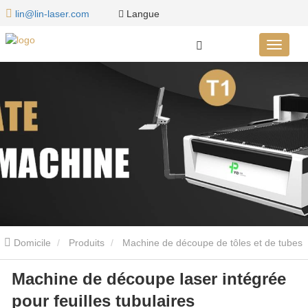
Langue
lin@lin-laser.com
Domicile
Produits
Machine de découpe de tôles et de tubes
Machine de découpe laser intégrée
à double usage
Machine de découpe laser à double usage pour
pour feuilles tubulaires