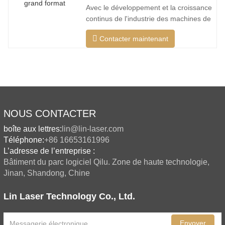
coupe, couper une plus large gamme de
Avec le développement et la croissance
matériaux, une vitesse plus rapide, une
continus de l'industrie des machines de
découpe laser de mon pays, il existe de
Contacter maintenant
plus en plus de types de machines de
découpe laser, et les modèles de
machines de découpe laser sont
constamment enrichis, et la qualité des
produits fabriqués par les grandes
NOUS CONTACTER
boîte aux lettres:
lin@lin-laser.com
Téléphone:
+86 16653161996
L’adresse de l’entreprise :
Bâtiment du parc logiciel Qilu. Zone de haute technologie,
Jinan, Shandong, Chine
Lin Laser Technology Co., Ltd.
Envoyer