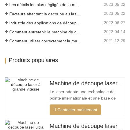
2023-05-22
Les détails les plus négligés de la machine de découpe laser à fibre
2023-05-22
Facteurs affectant la découpe au laser du métal
2022-06-27
Industrie des applications de découpe laser
2022-04-14
Comment entretenir la machine de découpe laser
2021-12-29
Comment utiliser correctement la machine de découpe laser?
Produits populaires
Machine de découpe laser à grand encerclement à grande vitesse
Le laser adopte une technologie de
pointe internationale et une base de
données de processus de découpe
Contacter maintenant
unique, qui peut effectuer différentes
découpes intelligentes pour différents
matériaux, optimiser la surface de
Machine de découpe laser ultra grand format bon marché