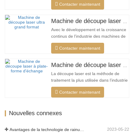
Contacter maintenant
unique, qui peut effectuer différentes
découpes intelligentes pour différents
matériaux, optimiser la surface de
Machine de découpe laser ultra grand format bon marché
coupe, couper une plus large gamme de
Avec le développement et la croissance
matériaux, une vitesse plus rapide,
continus de l'industrie des machines de
une…
découpe laser de mon pays, il existe de
Contacter maintenant
plus en plus de types de machines de
découpe laser, et les modèles de
machines de découpe laser sont
Machine de découpe laser à plate-forme d'échange haute puissance
constamment enrichis, et la qualité des
La découpe laser est la méthode de
produits fabriqués par les grandes…
traitement la plus utilisée dans l’industrie
du traitement au laser. Le faisceau
Contacter maintenant
invisible remplace le couteau mécanique
traditionnel et présente les
caractéristiques d'une haute précision,
Nouvelles connexes
d'une vitesse de coupe rapide, non
limitée par le motif de coupe, la…
2023-05-22
Avantages de la technologie de rainurage laser