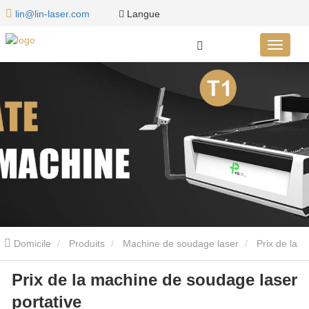
Langue
lin@lin-laser.com
Domicile
Produits
Machine de soudage laser
Prix ​​​​de la
Prix ​​​​de la machine de soudage laser
machine de soudage laser portative
portative