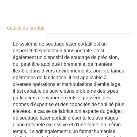
peut effectuer le soudage extérieur et appliquer toutes
sortes de soudages salissants. Matériel de soudage
par points.
détails du produit
3. La tête de soudage portative est équipée d'une
fibre optique, flexible et pratique pour le soudage en
Le système de soudage laser portatif est un
extérieur. La pièce peut être soudée sous n'importe
dispositif d’exploitation transportable. c'est
également un dispositif de soudage de précision,
quel angle, le double chemin optique peut être
qui peut être appliqué librement et de manière
commuté intelligemment et la distribution d'énergie
flexible dans divers environnements. pour certaines
dans le temps est uniforme.
opérations de fabrication, il est applicable à
diverses opérations et manipulations d'emballage.
4. La machine de soudage laser portative adopte un
il est capable de suivre sans problème des types
positionnement infrarouge, ainsi que la vérification de
particuliers d'environnements et possède des
la position de la tête de soudage et la position
normes d'expertise et des capacités de fiabilité plus
d'épreuvage pendant le soudage. La position de
élevées. la cause de fabrication experte du gadget
de soudage laser portatif présente les avantages
soudage est plus précise et la soudure est plus belle.
d'une notoriété excessive et d'une force. en même
5. Faible coût de maintenance : la machine de
temps, il s'agit également d'un format humanisé
soudage laser, sans station de soudage fine, a une