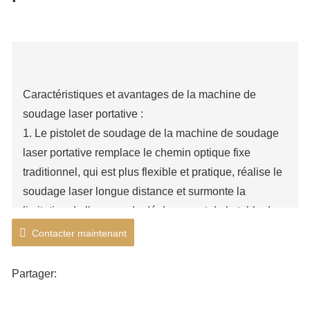
Caractéristiques et avantages de la machine de
soudage laser portative :
1. Le pistolet de soudage de la machine de soudage
laser portative remplace le chemin optique fixe
traditionnel, qui est plus flexible et pratique, réalise le
soudage laser longue distance et surmonte la
limitation de l'espace de déplacement de la table de
travail ;
Contacter maintenant
2. La tête de soudage portative est légère et flexible,
facile à utiliser et peut répondre au soudage de
Partager:
différents angles et positions. Il peut souder la pièce
aux pièces requises, ce qui est sensible et pratique. Il