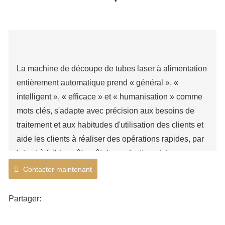
Équipement d'automatisation de machine de découpe
La machine de découpe de tubes laser à alimentation
entièrement automatique prend « général », «
intelligent », « efficace » et « humanisation » comme
mots clés, s'adapte avec précision aux besoins de
traitement et aux habitudes d'utilisation des clients et
aide les clients à réaliser des opérations rapides, par
lots et à faible coût. coût de production et de
transformation. Équipé d'un logiciel spécial de
Contacter maintenant
découpe et d'imbrication, il présente les avantages
d'une opération simple, d'une haute précision et d'un
Partager:
grand professionnalisme. Il est largement utilisé dans
la cuisine et la salle de bain, les équipements de