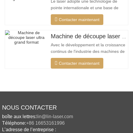
Le laser adopte une technologie de
pointe internationale et une base de
données de processus de découpe
Contacter maintenant
unique, qui peut effectuer différentes
découpes intelligentes pour différents
matériaux, optimiser la surface de
Machine de découpe laser ultra grand format bon marché
coupe, couper une plus large gamme de
Avec le développement et la croissance
matériaux, une vitesse plus rapide, une
continus de l'industrie des machines de
découpe laser de mon pays, il existe de
Contacter maintenant
plus en plus de types de machines de
découpe laser, et les modèles de
machines de découpe laser sont
constamment enrichis, et la qualité des
produits fabriqués par les grandes
NOUS CONTACTER
boîte aux lettres:
lin@lin-laser.com
Téléphone:
+86 16653161996
L’adresse de l’entreprise :