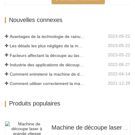
traditionnel et présente les
caractéristiques d'une haute précision,
Nouvelles connexes
d'une vitesse de coupe rapide, non
limitée par le motif de coupe, la…
2023-05-22
Avantages de la technologie de rainurage laser
2023-05-22
Les détails les plus négligés de la machine de découpe laser à fibre
2023-05-22
Facteurs affectant la découpe au laser du métal
2022-06-27
Industrie des applications de découpe laser
2022-04-14
Comment entretenir la machine de découpe laser
2021-12-29
Comment utiliser correctement la machine de découpe laser?
Produits populaires
Machine de découpe laser à grand encerclement à grande vitesse