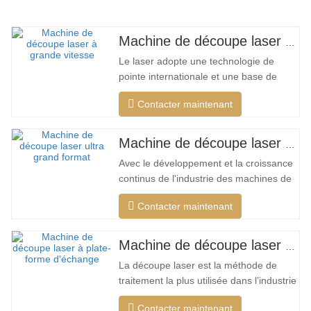
Machine de découpe laser à grand encerclement à grande vitesse
Le laser adopte une technologie de
pointe internationale et une base de
données de processus de découpe
Contacter maintenant
unique, qui peut effectuer différentes
découpes intelligentes pour différents
matériaux, optimiser la surface de
Machine de découpe laser ultra grand format bon marché
coupe, couper une plus large gamme de
Avec le développement et la croissance
matériaux, une vitesse plus rapide,
continus de l'industrie des machines de
une…
découpe laser de mon pays, il existe de
Contacter maintenant
plus en plus de types de machines de
découpe laser, et les modèles de
machines de découpe laser sont
Machine de découpe laser à plate-forme d'échange haute puissance
constamment enrichis, et la qualité des
La découpe laser est la méthode de
produits fabriqués par les grandes…
traitement la plus utilisée dans l’industrie
du traitement au laser. Le faisceau
Contacter maintenant
invisible remplace le couteau mécanique