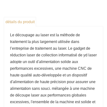
fitness, les étagères de rangement, les tentes, les
parasols, les pièces automobiles, les pipelines de
pétrole, les équipements chimiques et d'autres
détails du produit
industries. Peut couper des tuyaux en acier au
carbone, des tuyaux en acier inoxydable, des tuyaux
Le découpage au laser est la méthode de
rectangulaires, des canaux en acier, de l'acier H, etc.
traitement la plus largement utilisée dans
l’entreprise de traitement au laser. Le gadget de
réduction laser de collection informatisé de yd laser
adopte un outil d'alimentation solide aux
performances excessives, une machine CNC de
haute qualité auto-développée et un dispositif
d'alimentation de haute précision pour assurer une
alimentation sans souci. mélangée à une machine
de découpe laser aux performances globales
excessives, l'ensemble de la machine est solide et