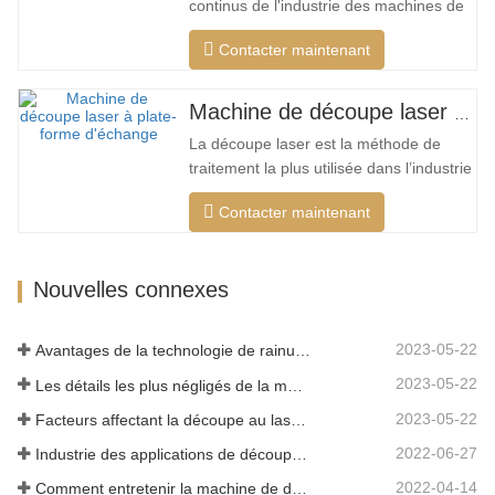
continus de l'industrie des machines de
une…
découpe laser de mon pays, il existe de
Contacter maintenant
plus en plus de types de machines de
découpe laser, et les modèles de
machines de découpe laser sont
Machine de découpe laser à plate-forme d'échange haute puissance
constamment enrichis, et la qualité des
La découpe laser est la méthode de
produits fabriqués par les grandes…
traitement la plus utilisée dans l’industrie
du traitement au laser. Le faisceau
Contacter maintenant
invisible remplace le couteau mécanique
traditionnel et présente les
caractéristiques d'une haute précision,
Nouvelles connexes
d'une vitesse de coupe rapide, non
limitée par le motif de coupe, la…
2023-05-22
Avantages de la technologie de rainurage laser
2023-05-22
Les détails les plus négligés de la machine de découpe laser à fibre
2023-05-22
Facteurs affectant la découpe au laser du métal
2022-06-27
Industrie des applications de découpe laser
2022-04-14
Comment entretenir la machine de découpe laser