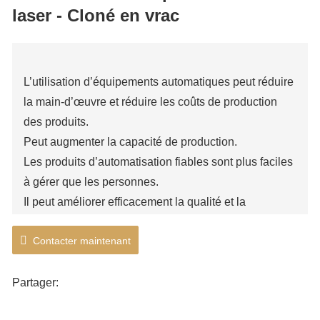
laser
Équipement d’automatisation de machine de découpe de
laser - Cloné en vrac
feuilles laser - Cloné en vrac
L’utilisation d’équipements automatiques peut réduire
la main-d’œuvre et réduire les coûts de production
des produits.
Peut augmenter la capacité de production.
Les produits d’automatisation fiables sont plus faciles
à gérer que les personnes.
Il peut améliorer efficacement la qualité et la
cohérence des produits grâce à l’utilisation
Contacter maintenant
d’équipements automatiques.
Améliorer la compétitivité des utilisateurs.
Partager: