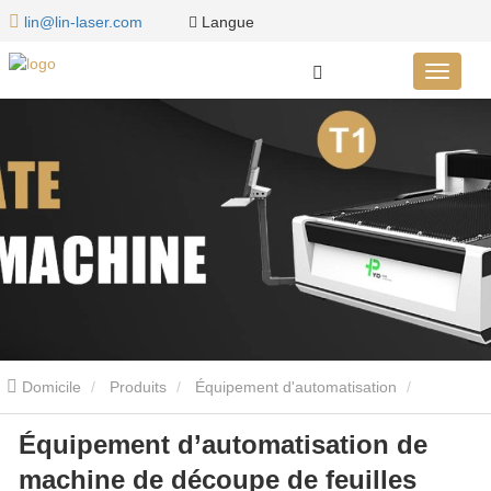
Langue
lin@lin-laser.com
Domicile
Produits
Équipement d'automatisation
Équipement d’automatisation de
Équipement d’automatisation de machine de découpe de feuilles
machine de découpe de feuilles