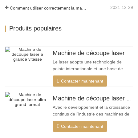
2021-12-29
Comment utiliser correctement la machine de découpe laser?
Produits populaires
Machine de découpe laser à grand encerclement à grande vitesse
Le laser adopte une technologie de
pointe internationale et une base de
données de processus de découpe
Contacter maintenant
unique, qui peut effectuer différentes
découpes intelligentes pour différents
matériaux, optimiser la surface de
Machine de découpe laser ultra grand format bon marché
coupe, couper une plus large gamme de
Avec le développement et la croissance
matériaux, une vitesse plus rapide, une
continus de l'industrie des machines de
découpe laser de mon pays, il existe de
Contacter maintenant
plus en plus de types de machines de
découpe laser, et les modèles de