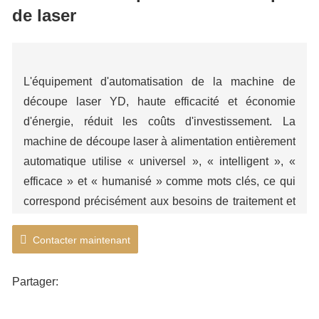
laser
Système d'alimentation automatique de machine de
de laser
planche à découper de laser
L'équipement d'automatisation de la machine de
découpe laser YD, haute efficacité et économie
d'énergie, réduit les coûts d'investissement. La
machine de découpe laser à alimentation entièrement
automatique utilise « universel », « intelligent », «
efficace » et « humanisé » comme mots clés, ce qui
correspond précisément aux besoins de traitement et
aux habitudes d'utilisation des clients et aide les
Contacter maintenant
clients à obtenir des résultats rapides, par lots et à
faible coût. -coût de production. et les frais de
traitement. Équipé d'un logiciel spécial de découpe et
Partager:
d'imbrication, d'une opération simple, d'une haute