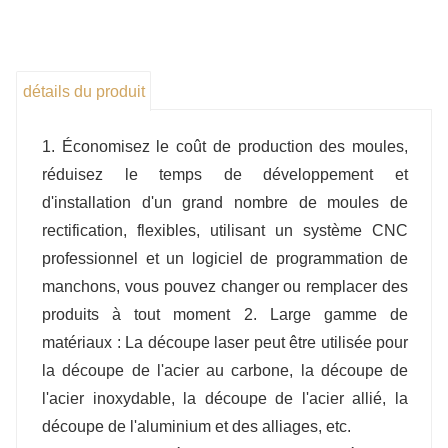
précision et d'un fort professionnalisme. Largement
utilisé dans la cuisine et la salle de bain, les
équipements de fitness, les étagères de rangement,
les tentes, les parasols, les pièces automobiles, les
détails du produit
oléoducs, les équipements chimiques et d'autres
industries.
1. Économisez le coût de production des moules,
réduisez le temps de développement et
d'installation d'un grand nombre de moules de
rectification, flexibles, utilisant un système CNC
professionnel et un logiciel de programmation de
manchons, vous pouvez changer ou remplacer des
produits à tout moment 2. Large gamme de
matériaux : La découpe laser peut être utilisée pour
la découpe de l'acier au carbone, la découpe de
l'acier inoxydable, la découpe de l'acier allié, la
découpe de l'aluminium et des alliages, etc.