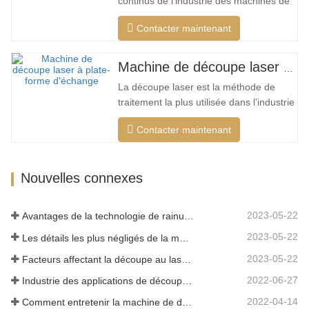
continus de l'industrie des machines de
une…
découpe laser de mon pays, il existe de
Contacter maintenant
plus en plus de types de machines de
découpe laser, et les modèles de
machines de découpe laser sont
Machine de découpe laser à plate-forme d'échange haute puissance
constamment enrichis, et la qualité des
La découpe laser est la méthode de
produits fabriqués par les grandes…
traitement la plus utilisée dans l’industrie
du traitement au laser. Le faisceau
Contacter maintenant
invisible remplace le couteau mécanique
traditionnel et présente les
caractéristiques d'une haute précision,
Nouvelles connexes
d'une vitesse de coupe rapide, non
limitée par le motif de coupe, la…
2023-05-22
Avantages de la technologie de rainurage laser
2023-05-22
Les détails les plus négligés de la machine de découpe laser à fibre
2023-05-22
Facteurs affectant la découpe au laser du métal
2022-06-27
Industrie des applications de découpe laser
2022-04-14
Comment entretenir la machine de découpe laser