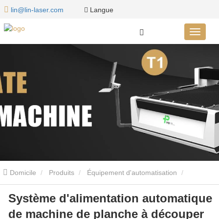
Langue
lin@lin-laser.com
Domicile
Produits
Équipement d'automatisation
Système d'alimentation automatique
Équipement d’automatisation de machine de découpe de feuilles
de machine de planche à découper