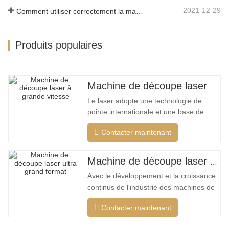
2021-12-29
Comment utiliser correctement la machine de découpe laser?
Produits populaires
Machine de découpe laser à grand encerclement à grande vitesse
Le laser adopte une technologie de
pointe internationale et une base de
données de processus de découpe
Contacter maintenant
unique, qui peut effectuer différentes
découpes intelligentes pour différents
matériaux, optimiser la surface de
Machine de découpe laser ultra grand format bon marché
coupe, couper une plus large gamme de
Avec le développement et la croissance
matériaux, une vitesse plus rapide, une
continus de l'industrie des machines de
découpe laser de mon pays, il existe de
Contacter maintenant
plus en plus de types de machines de
découpe laser, et les modèles de