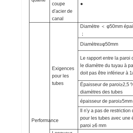
coupe
●
d'acier de
canal
Diamètre
＜
φ50mm épa
；
Diamètre≥φ50mm
Le rapport entre la paroi 
le diamètre du tuyau à p
Exigences
doit pas être inférieur à 1
pour les
tubes
Épaisseur de paroi≥2,5 
diamètres des tubes
épaisseur de paroi≥5mm
Il n'y a pas de restriction
pour les tubes avec une 
Performance
paroi ≥6 mm