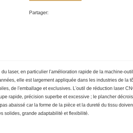
aluminium moulé intégralement, structure stable et p
Partager:
pour réaliser un traitement de haute précision des t
 du laser, en particulier l'amélioration rapide de la machine-outil
nnées, elle est largement appliquée dans les industries de la tô
es, de l'emballage et exclusives. L'outil de réduction laser C
pe rapide, précision superbe et excessive ; le plancher décroi
pas abaissé car la forme de la pièce et la dureté du tissu doiven
s solides, grande adaptabilité et flexibilité.