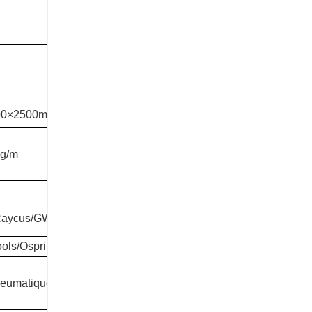
00×2500mm
g/m
Raycus/GW
ols/Ospri
neumatique