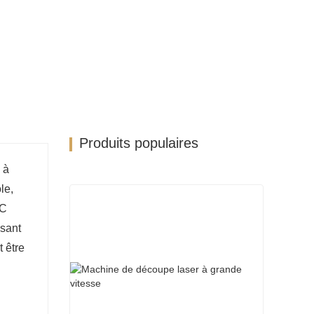
ositionnement précis.
Logiciel de découpe professionnel
uyaux.
Produits populaires
 à
le,
NC
ssant
t être