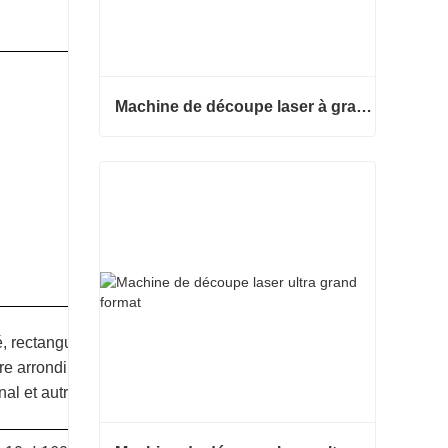
Machine de découpe laser à grand encerclement à grande vitesse
Machine de découpe laser à grand encerclement à grande vitesse
Contacter maintenant
, rectangulaire, ovale,
re arrondi, acier d'angle,
nal et autres tubes