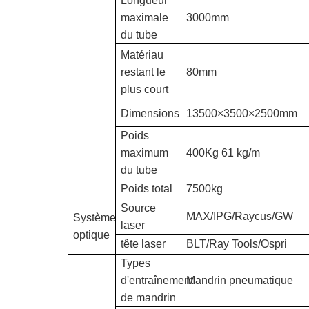
Longueur
maximale
3000mm
du tube
Matériau
restant le
80mm
plus court
Dimensions
13500×3500×2500mm
Poids
maximum
400Kg 61 kg/m
du tube
Poids total
7500kg
Source
MAX/IPG/Raycus/GW
Système
laser
optique
tête laser
BLT/Ray Tools/Ospri
Types
d'entraînement
Mandrin pneumatique
de mandrin