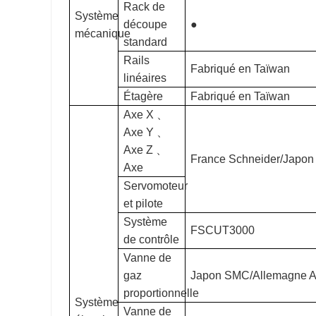
Rack de
Système
découpe
●
mécanique
standard
Rails
Fabriqué en Taïwan
linéaires
Étagère
Fabriqué en Taïwan
Axe X
、
Axe Y
、
Axe Z
、
France Schneider/Japo
Axe
Servomoteur
et pilote
Système
FSCUT3000
de contrôle
Vanne de
gaz
Japon SMC/Allemagne 
proportionnelle
Système
Vanne de