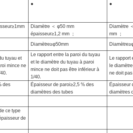
●
●
isseur≥1mm
Diamètre
＜
φ50 mm
Diamètre
épaisseur≥1,2 mm
；
mm
；
Diamètre≥φ50mm
Diamètre
Le rapport entre la paroi du tuyau
du tuyau et
Le rapport 
et le diamètre du tuyau à paroi
aroi mince ne
le diamètre
mince ne doit pas être inférieur à
/40.
ne doit pas 
1/40.
% des
Épaisseur de paroi≥2,5 % des
Épaisseur 
diamètres des tubes
diamètres 
 de ce type
épaisseur de