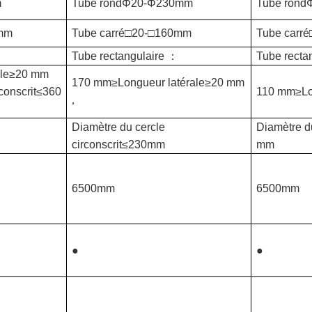
m
Tube rondΦ20-Φ230mm
Tube ron
mm
Tube carré□20-□160mm
Tube carr
Tube rectangulaire
：
Tube recta
ale≥20 mm
170 mm≥Longueur latérale≥20 mm
rconscrit≤360
110 mm≥Lo
,
Diamètre du cercle
Diamètre du
circonscrit≤230mm
mm
6500mm
6500mm
●
●