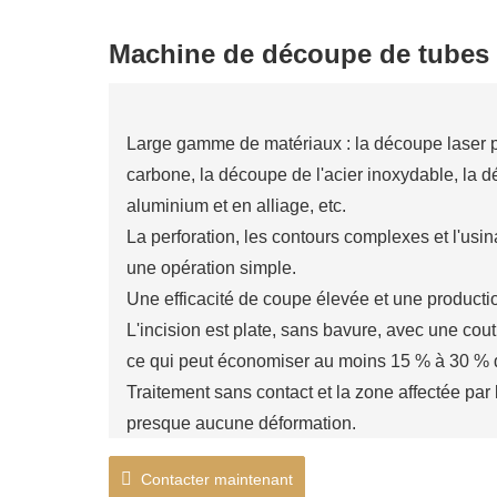
Machine de découpe de tubes 
Large gamme de matériaux : la découpe laser pe
carbone, la découpe de l'acier inoxydable, la d
aluminium et en alliage, etc.
La perforation, les contours complexes et l'usi
une opération simple.
Une efficacité de coupe élevée et une producti
L'incision est plate, sans bavure, avec une cou
ce qui peut économiser au moins 15 % à 30 % d
Traitement sans contact et la zone affectée par 
presque aucune déformation.
La précision de coupe est élevée et la précisio
Contacter maintenant
Mandrin pneumatique à centrage automatique 