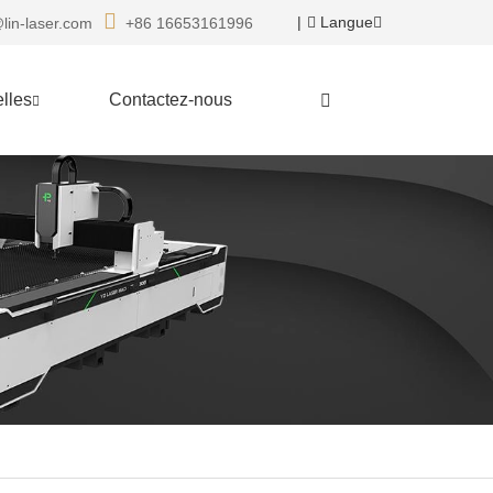
|
Langue
lin-laser.com
+86 16653161996
lles
Contactez-nous