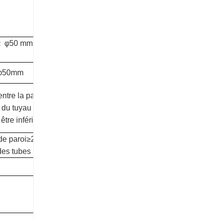
＜
φ50 mm épaisseur≥1,2
≥φ50mm
entre la paroi du tuyau et
 du tuyau à paroi mince
être inférieur à 1/40.
de paroi≥2,5 % des
des tubes