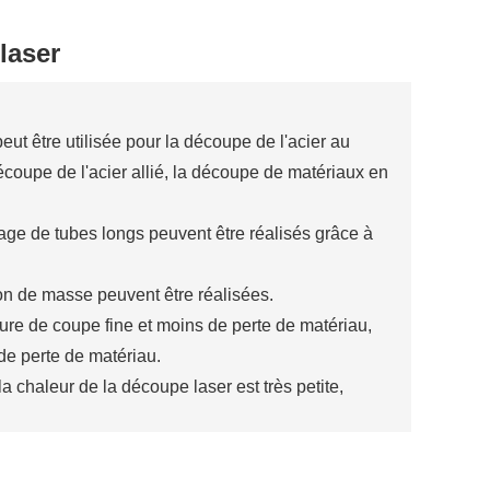
laser
ut être utilisée pour la découpe de l'acier au
écoupe de l'acier allié, la découpe de matériaux en
nage de tubes longs peuvent être réalisés grâce à
on de masse peuvent être réalisées.
ture de coupe fine et moins de perte de matériau,
e perte de matériau.
la chaleur de la découpe laser est très petite,
n du contour peut atteindre ± 0,05 mm.
entièrement automatique.
Lit soudé, poutre en