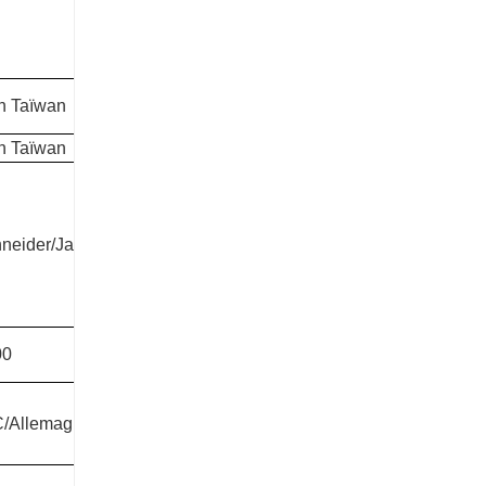
n Taïwan
n Taïwan
hneider/Japon Yaskawa
00
C/Allemagne AVENTICS