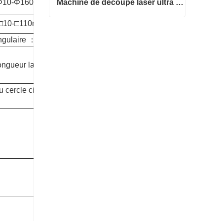
dΦ10-Φ160mm
Machine de découpe laser ultra grand format bon marché
é□10-□110mm
Machine de découpe laser ultra grand format bon marché
ngulaire
：
Contacter maintenant
ngueur latérale≥20 mm
,
 cercle circonscrit≤160