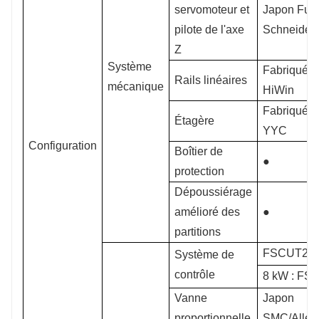
servomoteur et
Japon Fuji
pilote de l'axe
Schneider
Z
Système
Fabriqué à
Rails linéaires
mécanique
HiWin
Fabriqué à
Étagère
YYC
Configuration
Boîtier de
●
protection
Dépoussiérage
amélioré des
●
partitions
FSCUT20
Système de
contrôle
8 kW : FS
Vanne
Japon
proportionnelle
SMC/Alle