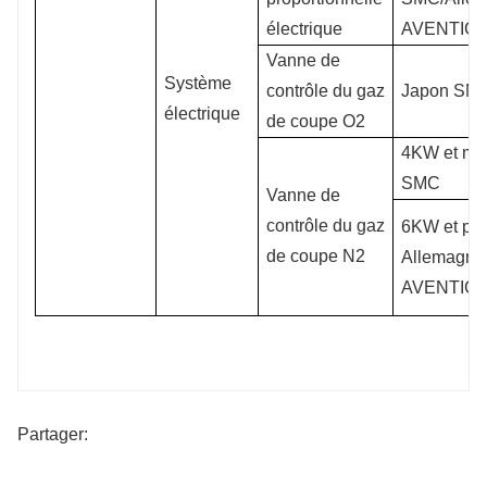
électrique
AVENTIC
Vanne de
Système
contrôle du gaz
Japon SM
électrique
de coupe O2
4KW et moi
SMC
Vanne de
contrôle du gaz
6KW et pl
de coupe N2
Allemagne
AVENTIC
Partager: