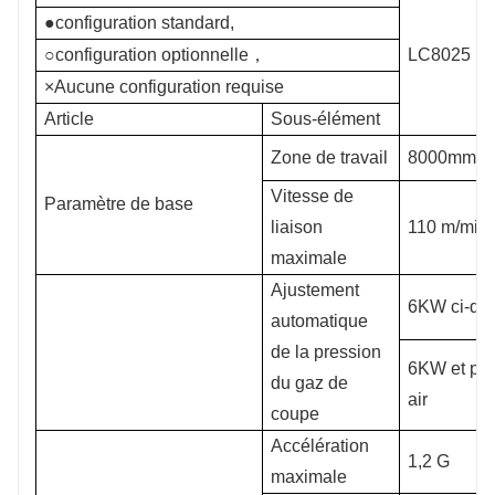
●configuration standard,
○configuration optionnelle，
LC8025
×Aucune configuration requise
Article
Sous-élément
Zone de travail
8000mm*
Vitesse de
Paramètre de base
liaison
110 m/min
maximale
Ajustement
6KW ci-de
automatique
de la pression
6KW et plu
du gaz de
air
coupe
Accélération
1,2 G
maximale