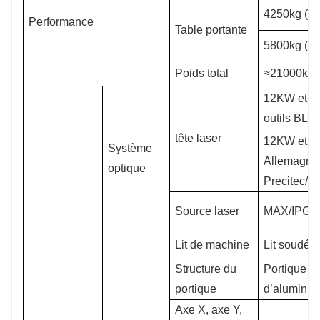
4250kg (1-
Performance
Table portante
5800kg (≥
Poids total
≈21000kg
12KW et mo
outils BLT
tête laser
12KW et pl
Système
Allemagne
optique
Precitec/B
Source laser
MAX/IPG/
Lit de machine
Lit soudé
Structure du
Portique en
portique
d’alumini
Axe X, axe Y,