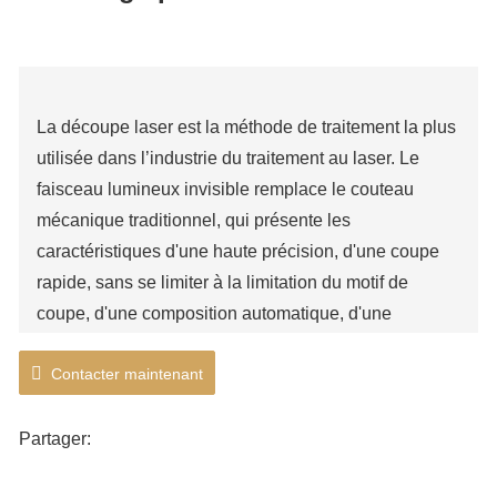
découpe à plate-forme d'échange pour la maison
La découpe laser est la méthode de traitement la plus
utilisée dans l’industrie du traitement au laser. Le
faisceau lumineux invisible remplace le couteau
mécanique traditionnel, qui présente les
caractéristiques d'une haute précision, d'une coupe
rapide, sans se limiter à la limitation du motif de
coupe, d'une composition automatique, d'une
économie de matériaux, d'une incision douce et d'un
Contacter maintenant
faible coût de traitement. Il améliorera ou remplacera
progressivement l’équipement traditionnel du
processus de découpe des métaux.
Partager: