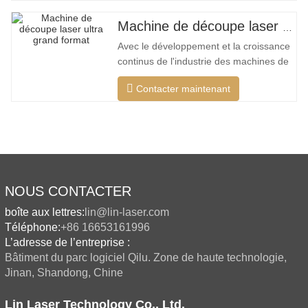
découpes intelligentes pour différents
matériaux, optimiser la surface de
Machine de découpe laser ultra grand format bon marché
coupe, couper une plus large gamme de
Avec le développement et la croissance
matériaux, une vitesse plus rapide, une
continus de l'industrie des machines de
découpe laser de mon pays, il existe de
Contacter maintenant
plus en plus de types de machines de
découpe laser, et les modèles de
machines de découpe laser sont
constamment enrichis, et la qualité des
produits fabriqués par les grandes
NOUS CONTACTER
boîte aux lettres:
lin@lin-laser.com
Téléphone:
+86 16653161996
L’adresse de l’entreprise :
Bâtiment du parc logiciel Qilu. Zone de haute technologie,
Jinan, Shandong, Chine
Lin Laser Technology Co., Ltd.